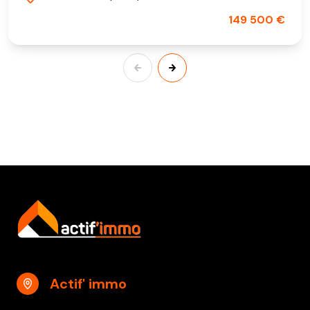
149 500 €
Actif' immo