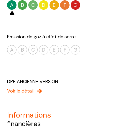
A
B
C
D
E
F
G
Emission de gaz à effet de serre
A
B
C
D
E
F
G
DPE ANCIENNE VERSION
Voir le détail
informations
financières