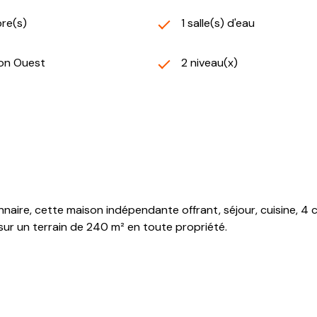
re(s)
1 salle(s) d'eau
ion Ouest
2 niveau(x)
aire, cette maison indépendante offrant, séjour, cuisine, 4 c
ur un terrain de 240 m² en toute propriété.