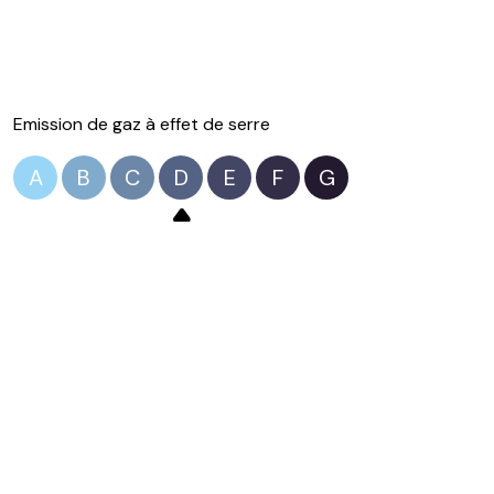
Emission de gaz à effet de serre
A
B
C
D
E
F
G