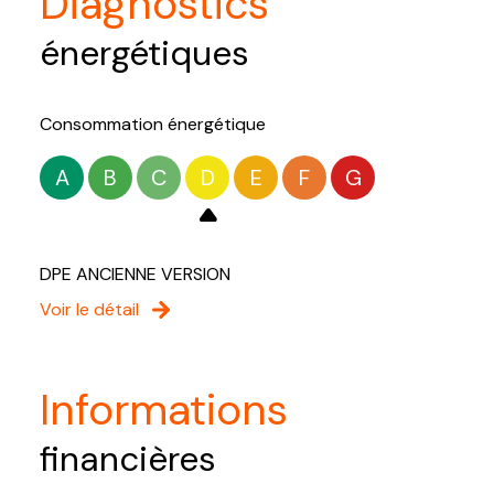
diagnostics
énergétiques
Consommation énergétique
A
B
C
D
E
F
G
DPE ANCIENNE VERSION
Voir le détail
informations
financières