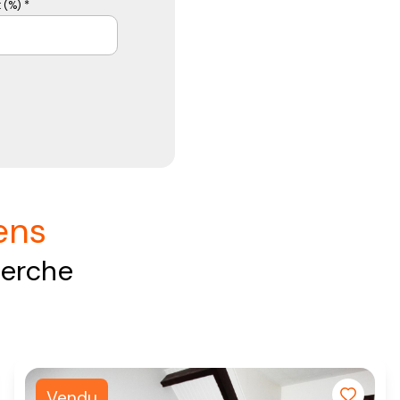
 (%) *
iens
herche
Vendu