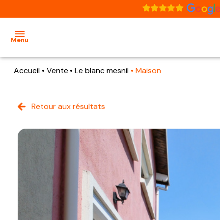
Menu
Accueil
Vente
Le blanc mesnil
Maison
accueil
acheter
Retour aux résultats
nos
présentation
notre
biens
notre
agence
à
équipe
vendre
estimation
nos
recrutement
biens
vendus
contact