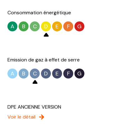
cuisine
8.67 m²
Consommation énergétique
salle d'eau
m²
A
B
C
D
E
F
G
Emission de gaz à effet de serre
A
B
C
D
E
F
G
DPE ANCIENNE VERSION
Voir le détail