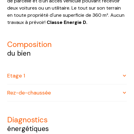
de parcelle et d'un accès véhicule pouvant recevoir
deux voitures ou un utilitaire. Le tout sur son terrain
en toute propriété d'une superficie de 360 m². Aucun
travaux à prévoir!
Classe Energie D.
composition
du bien
Etage 1
Rez-de-chaussée
chambre
9.49 m²
chambre
9.61 m²
bureau
7.63 m²
diagnostics
chambre
10.83 m²
salon/sejour
25.68 m²
énergétiques
salle d'eau
4.87 m²