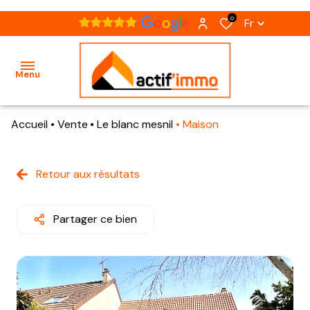
0
Fr
Menu
Accueil
Vente
Le blanc mesnil
Maison
accueil
acheter
Retour aux résultats
nos
présentation
notre
biens
notre
agence
à
Partager ce bien
équipe
vendre
estimation
nos
recrutement
biens
vendus
contact