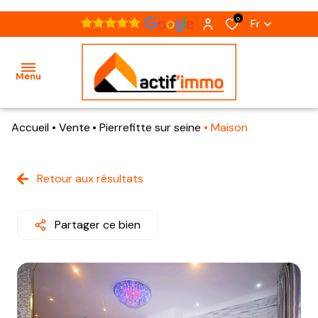
0
Fr
Menu
Accueil
Vente
Pierrefitte sur seine
Maison
accueil
acheter
Retour aux résultats
nos
présentation
notre
biens
notre
agence
à
Partager ce bien
équipe
vendre
estimation
nos
recrutement
biens
vendus
contact