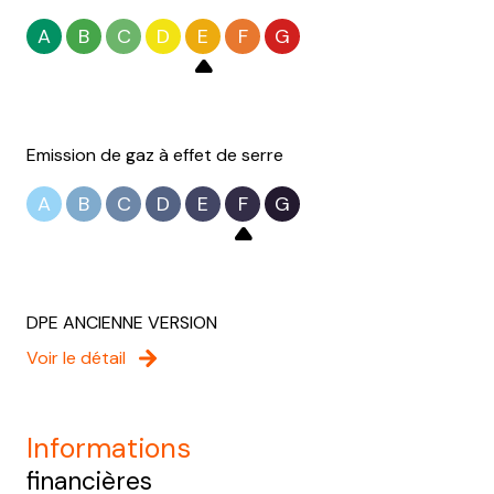
A
B
C
D
E
F
G
Emission de gaz à effet de serre
A
B
C
D
E
F
G
DPE ANCIENNE VERSION
Voir le détail
informations
financières