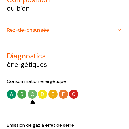
du bien
Rez-de-chaussée
entrée
8.65 m²
diagnostics
salon/sejour
31.78 m²
énergétiques
balcon
16.3 m²
Consommation énergétique
cuisine
10.85 m²
A
B
C
D
E
F
G
chambre
10.69 m²
chambre
10.32 m²
chambre
8.43 m²
Emission de gaz à effet de serre