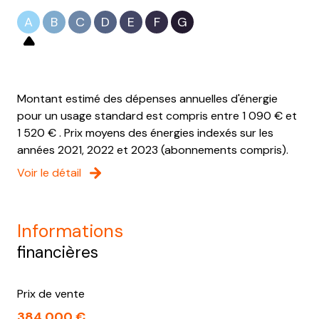
salle de bain
3.35 m²
A
B
C
D
E
F
G
salle d'eau
2.44 m²
WC
1.48 m²
Montant estimé des dépenses annuelles d'énergie
pour un usage standard est compris entre 1 090 € et
1 520 € . Prix moyens des énergies indexés sur les
années 2021, 2022 et 2023 (abonnements compris).
Voir le détail
informations
financières
Prix de vente
384 000 €