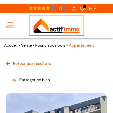
0
Fr
Menu
Accueil
Vente
Rosny sous bois
Appartement
accueil
acheter
Retour aux résultats
nos
présentation
notre
biens
notre
agence
à
Partager ce bien
équipe
vendre
estimation
nos
recrutement
biens
vendus
contact