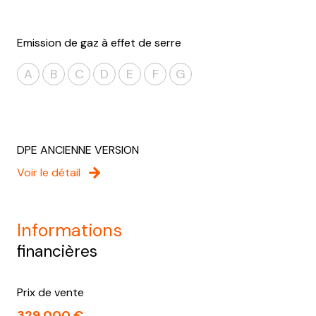
Emission de gaz à effet de serre
A
B
C
D
E
F
G
DPE ANCIENNE VERSION
Voir le détail
informations
financières
Prix de vente
329 000 €