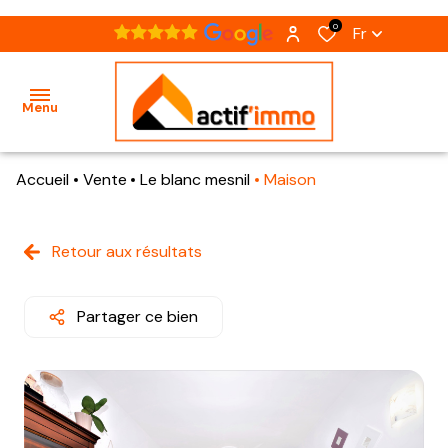
0
Fr
Menu
Accueil
Vente
Le blanc mesnil
Maison
accueil
acheter
Retour aux résultats
nos
présentation
notre
biens
notre
agence
à
Partager ce bien
équipe
vendre
estimation
nos
recrutement
biens
vendus
contact